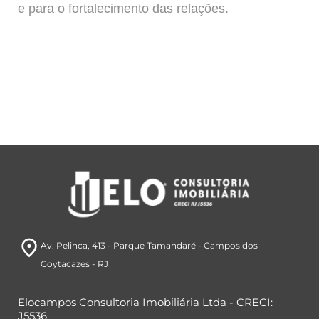
e para o fortalecimento das relações.
room
Av. Pelinca, 413
- Parque Tamandaré
- Campos dos
Goytacazes
- RJ
Elocampos Consultoria Imobiliária Ltda - CRECI:
J5536